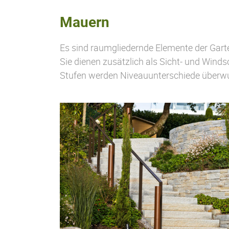
Mauern
Es sind raumgliedernde Elemente der Gart
Sie dienen zusätzlich als Sicht- und Wind
Stufen werden Niveauunterschiede überwun