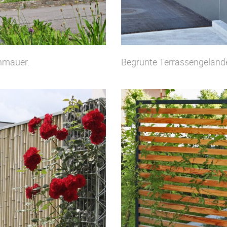
nmauer.
Begrünte Terrassengelände