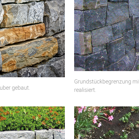
Grundstückbegrenzung mi
uber gebaut.
realisiert.